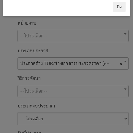
ปิด
หน่วยงาน
--โปรดเลือก--
ประเภทประกาศ
ประกาศร่าง TOR/ร่างเอกสารประกวดราคา (e-bidding)/ประกาศราคากลาง
×
วิธีการจัดหา
--โปรดเลือก--
ประเภทงบประมาณ