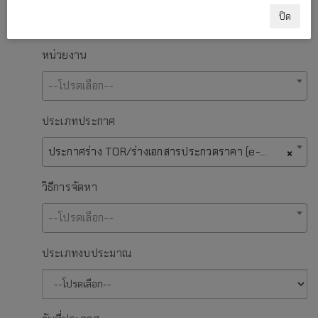
ปิด
หน่วยงาน
--โปรดเลือก--
ประเภทประกาศ
ประกาศร่าง TOR/ร่างเอกสารประกวดราคา (e-bidding)/ประกาศราคากลาง
×
วิธีการจัดหา
--โปรดเลือก--
ประเภทงบประมาณ