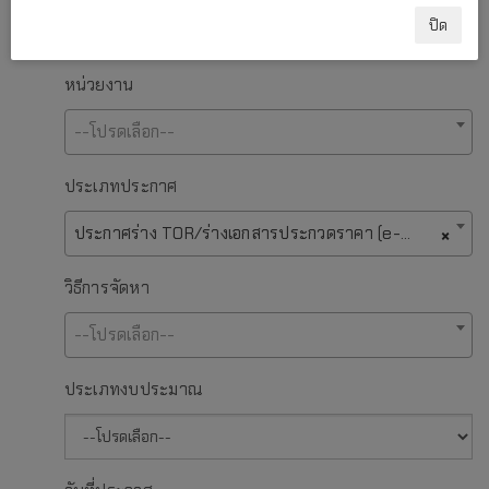
ปิด
หน่วยงาน
--โปรดเลือก--
ประเภทประกาศ
ประกาศร่าง TOR/ร่างเอกสารประกวดราคา (e-bidding)/ประกาศราคากลาง
×
วิธีการจัดหา
--โปรดเลือก--
ประเภทงบประมาณ