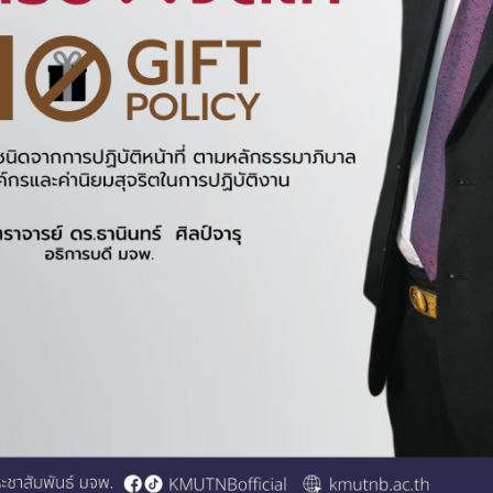
--โปรดเลือก--
ประกาศร่าง TOR/ร่างเอกสารประกวดราคา (e-bidding)/ประกาศร
--โปรดเลือก--
ถึง