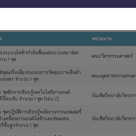
ร
หน่วยงาน
องระบบไฟฟ้ากำลังเชื่อมต่อระบบสมาร์ตก
คณะวิศวกรรมศาสตร์
นวน 1 ชุด
ฑ์ชุดเครื่องมือประกอบการวัดคุณภาพสินค้า
คณะอุตสาหกรรมเกษตรด
เกษตร จำนวน 1 ชุด
 ชุดฝึกการเรียนรู้เทคโนโลยียานยนต์
บัณฑิตวิทยาลัยวิศวกร
ติไร้คนขับ จำนวน 1 ชุด (รอบ 2)
 ชุดปฏิบัติการเรียนรู้พลังงานจากแบตเตอรี่
ับเคลื่อนยานยนต์ไฟฟ้าและซ่อมแซม
บัณฑิตวิทยาลัยวิศวกร
ี่ชั้นสูงจำนวน 1 ชุด