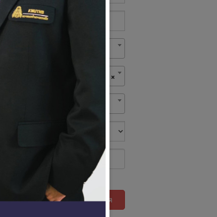
าคากลาง
×
ค้นหา
รีเซ็ต