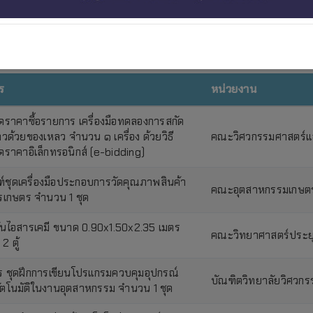
ร
หน่วยงาน
ราคาซื้อรายการ เครื่องมือทดลองการสกัด
วด้วยของเหลว จำนวน ๑ เครื่อง ด้วยวิธี
คณะวิศวกรรมศาสตร์แ
ราคาอิเล็กทรอนิกส์ (e-bidding)
ฑ์ชุดเครื่องมือประกอบการวัดคุณภาพสินค้า
คณะอุตสาหกรรมเกษตรด
เกษตร จำนวน 1 ชุด
ควันไอสารเคมี ขนาด 0.90x1.50x2.35 เมตร
คณะวิทยาศาสตร์ประยุ
2 ตู้
 ชุดฝึกการเขียนโปรแกรมควบคุมอุปกรณ์
บัณฑิตวิทยาลัยวิศวกร
ตโนมัติในงานอุตสาหกรรม จำนวน 1 ชุด