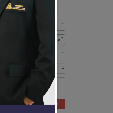
×
ค้นหา
รีเซ็ต