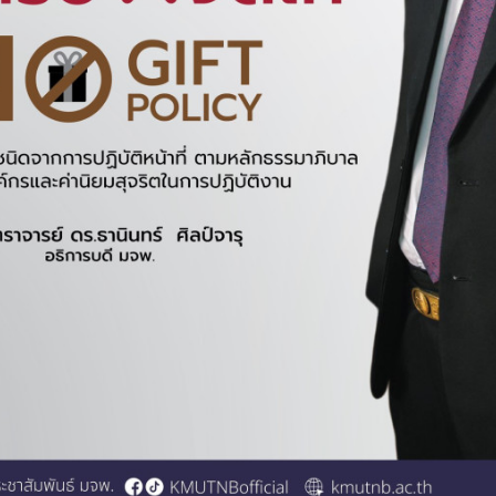
--โปรดเลือก--
ประกาศเชิญชวน
--โปรดเลือก--
ถึง