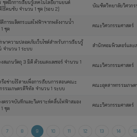
 ชุดฝึกการเรียนรู้เทคโนโลยียานยนต์
บัณฑิตวิทยาลัยวิศวกร
ติไร้คนขับ จำนวน 1 ชุด (รอบ 2)
บัติการผลิตกระแสไฟฟ้าจากพลังงานน้ำ
คณะวิศวกรรมศาสตร์
1 ชุด
กษาความปลอดภัยเว็บไซต์สำหรับการเรียนรู้
สำนักคอมพิวเตอร์และ
์ จำนวน 1 ระบบ
่องสแกนวัตถุ 3 มิติ ด้วยแสงเลเซอร์ จำนวน 1
คณะวิศวกรรมศาสตร์
รือข่ายไร้สายเพื่อการเรียนการสอนคณะ
คณะอุตสาหกรรมเกษตรด
กรรมเกษตรดิจิทัล จำนวน 1 ระบบ
ื่องตรวจบันทึกและวิเคราะห์คลื่นไฟฟ้าสมอง
คณะวิศวกรรมศาสตร์
1 ชุด
7
8
9
10
11
12
13
14
1