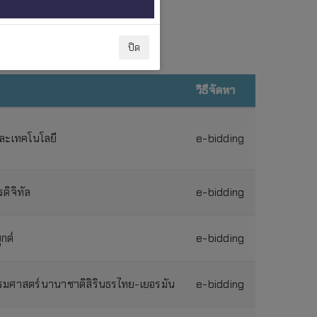
ปิด
วิธีจัดหา
ละเทคโนโลยี
e-bidding
ิจิทัล
e-bidding
กต์
e-bidding
รมศาสตร์นานาชาติสิรินธรไทย-เยอรมัน
e-bidding