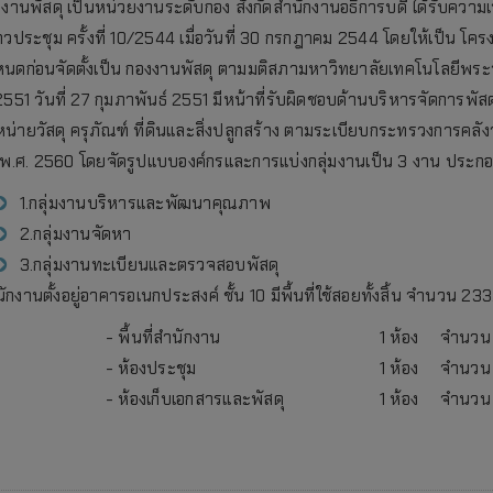
งานพัสดุ เป็นหน่วยงานระดับกอง สังกัดสำนักงานอธิการบดี ได้รับควา
วประชุม ครั้งที่ 10/2544 เมื่อวันที่ 30 กรกฎาคม 2544 โดยให้เป็น โ
นดก่อนจัดตั้งเป็น กองงานพัสดุ ตามมติสภามหาวิทยาลัยเทคโนโลยีพระจ
551 วันที่ 27 กุมภาพันธ์ 2551 มีหน้าที่รับผิดชอบด้านบริหารจัดการพัสด
น่ายวัสดุ ครุภัณฑ์ ที่ดินและสิ่งปลูกสร้าง ตามระเบียบกระทรวงการคลัง
 พ.ศ. 2560 โดยจัดรูปแบบองค์กรและการแบ่งกลุ่มงานเป็น 3 งาน ประก
1.กลุ่มงานบริหารและพัฒนาคุณภาพ
2.กลุ่มงานจัดหา
3.กลุ่มงานทะเบียนและตรวจสอบพัสดุ
ักงานตั้งอยู่อาคารอเนกประสงค์ ชั้น 10 มีพื้นที่ใช้สอยทั้งสิ้น จำนวน 233
- พื้นที่สำนักงาน
1 ห้อง
จำนวน 
- ห้องประชุม
1 ห้อง
จำนวน 
- ห้องเก็บเอกสารและพัสดุ
1 ห้อง
จำนวน 