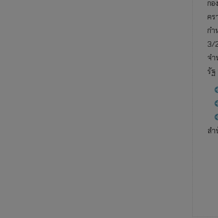
กอง
ครา
กำห
3/2
จำห
รัฐ
สำน