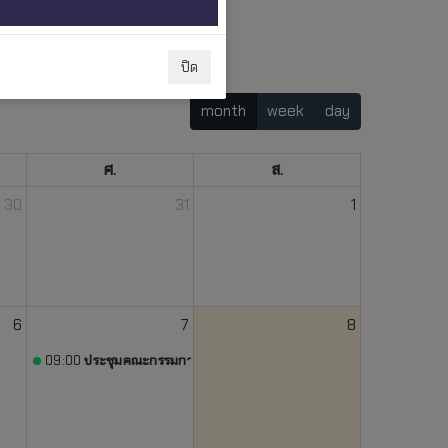
ปิด
month
week
day
ศ.
ส.
30
31
1
6
7
8
านพัสดุ)
09:00
ประชุมคณะกรรมการจัดทำแผนฯ 14 ของมหาวิทยาลัย (ห้องประชุม