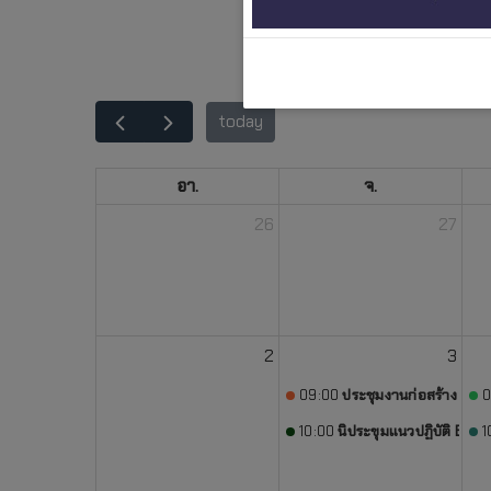
today
อา.
จ.
26
27
2
3
09:00
ประชุมงานก่อสร้าง (พิชา
0
10:00
นิประขุมแนวปฏิบัติ ERP 
1