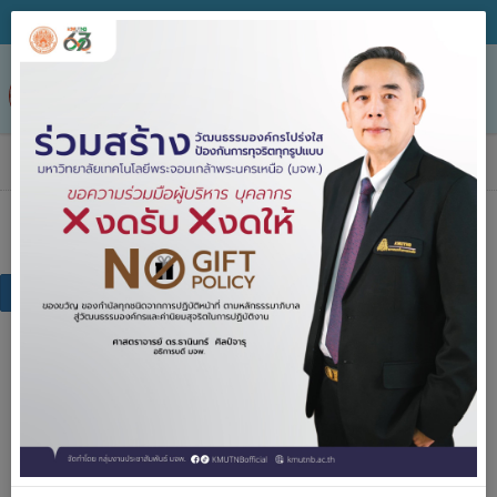
Tog
nav
เอกสารเผยแพร่
เอกสารเผยแพร่
แบบฟอร์ม
คู่มือการปฏิบัติงาน