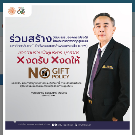
Tog
nav
เอกสารเผยแพร่
เอกสารเผยแพร่
แบบฟอร์ม
คู่มือการปฏิบัติงาน