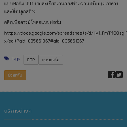
แบบฟอร์ม ปป.1 รายละเอียดงานก่อสร้าง/งานปรับปรุง อาคาร
และสิ่งปลูกสร้าง
คลิกเพื่อดาวน์โหลดแบบฟอร์ม
https://docs.google.com/spreadsheets/d/1iV1_FmT4O0zg
x/edit?gid=835661367#gid=835661367
Tags :
ERP
แบบฟอร์ม
ย้อนกลับ
บริการต่างๆ