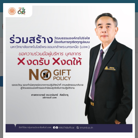
Tog
nav
กฎระเบียบ/ข้อบังคับ
กฎระเบียบ/ข้อบังคับ
กฏระเบียบ ข้อบังคับของมหาวิทยาลัย
กฎระเบียบ ข้อบังคับภายนอก