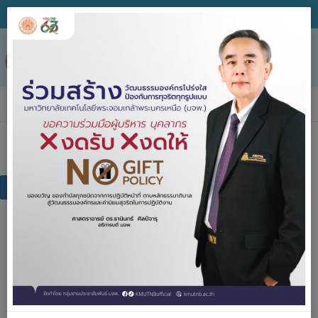
Tog
nav
กฎระเบียบ/ข้อบังคับ
กฎระเบียบ/ข้อบังคับ
กฏระเบียบ ข้อบังคับของมหาวิทยาลัย
กฎระเบียบ ข้อบังคับภายนอก