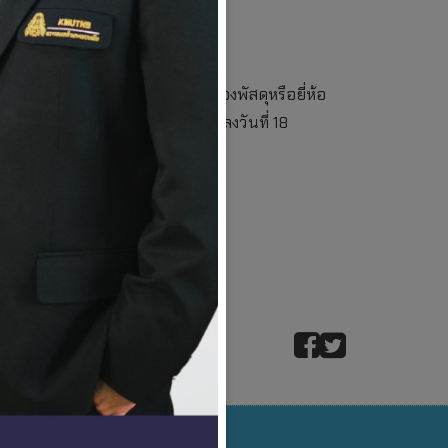
งาน การระบุคุณลักษณะเฉพาะของพัสดุหรือยี่ห้อ
รกำหนดสิ่งที่ไม่ใช่สาระสำคัญ ลงวันที่ 18