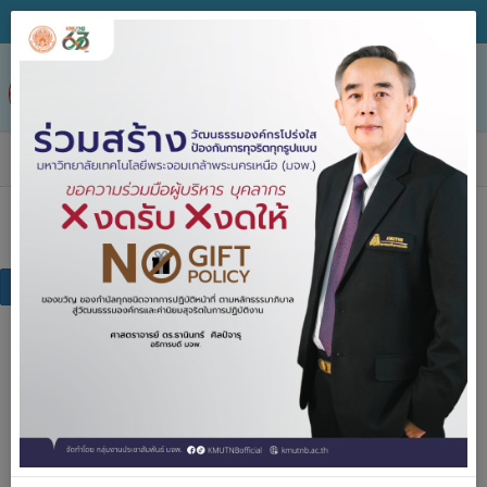
Tog
nav
กฎระเบียบ/ข้อบังคับ
กฎระเบียบ/ข้อบังคับ
กฏระเบียบ ข้อบังคับของมหาวิทยาลัย
กฎระเบียบ ข้อบังคับภายนอก