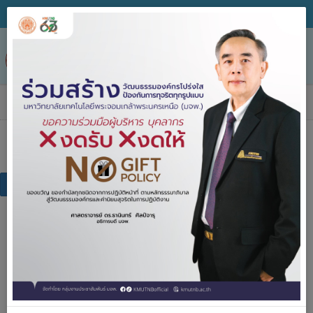
Tog
nav
กฎระเบียบ/ข้อบังคับ
กฎระเบียบ/ข้อบังคับ
กฏระเบียบ ข้อบังคับของมหาวิทยาลัย
กฎระเบียบ ข้อบังคับภายนอก