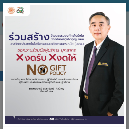
Tog
nav
เอกสารเผยแพร่
เอกสารเผยแพร่
แบบฟอร์ม
คู่มือการปฏิบัติงาน